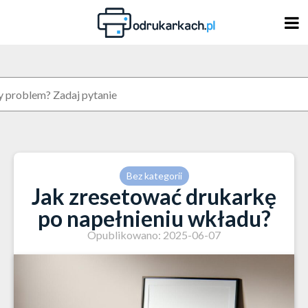
Skip
to
content
Bez kategorii
Jak zresetować drukarkę
po napełnieniu wkładu?
Opublikowano: 2025-06-07