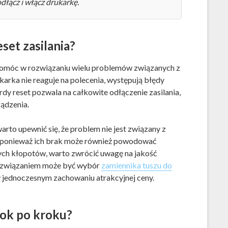
łącz i włącz drukarkę.
et zasilania?
e pomóc w rozwiązaniu wielu problemów związanych z
karka nie reaguje na polecenia, występują błędy
dy reset pozwala na całkowite odłączenie zasilania,
ądzenia.
rto upewnić się, że problem nie jest związany z
u, ponieważ ich brak może również powodować
ych kłopotów, warto zwrócić uwagę na jakość
ozwiązaniem może być wybór
zamiennika tuszu do
y jednoczesnym zachowaniu atrakcyjnej ceny.
rok po kroku?