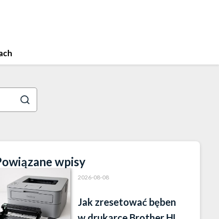
ach
Powiązane wpisy
2026-08-08
Jak zresetować bęben
w drukarce Brother HL-