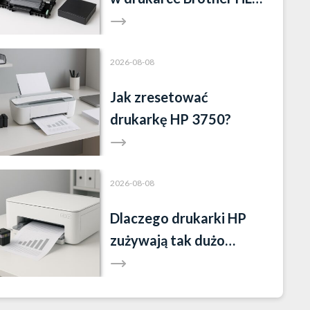
L2352DW?
2026-08-08
Jak zresetować
drukarkę HP 3750?
2026-08-08
Dlaczego drukarki HP
zużywają tak dużo
tuszu?