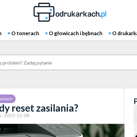
h
O tonerach
O głowicach i bębnach
O drukark
arkach
y reset zasilania?
: 2025-12-08