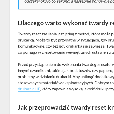
odczekaj około 60 sekund, a następnie ponownie pod
Dlaczego warto wykonać twardy res
Twardy reset zasilania jest jedną z metod, która moż
drukarką. Może to być przydatne w sytuacjach, gdy dru
komunikacyjne, czy też gdy drukarka się zawiesza. Twar
co pomaga w zresetowaniu wewnętrznych ustawień urz
Przed przystąpieniem do wykonania twardego resetu, wa
innymi czynnikami, takimi jak brak tuszów czy papier
problemy w działaniu drukarki. Aby uniknąć dodatkow
stosowanych materiałów eksploatacyjnych. Dobrym r
drukarek HP
, który zapewnia wysoką jakość druku prz
Jak przeprowadzić twardy reset k