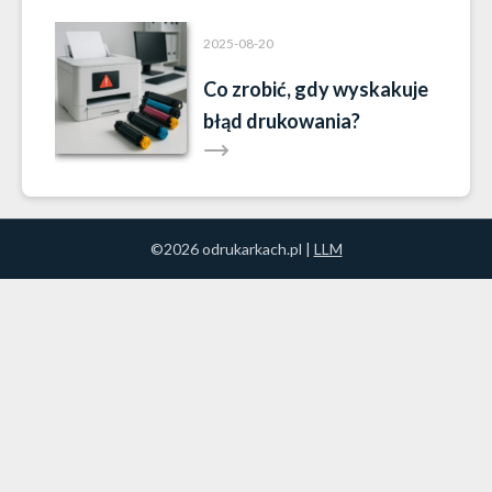
2025-08-20
Co zrobić, gdy wyskakuje
błąd drukowania?
©2026 odrukarkach.pl |
LLM