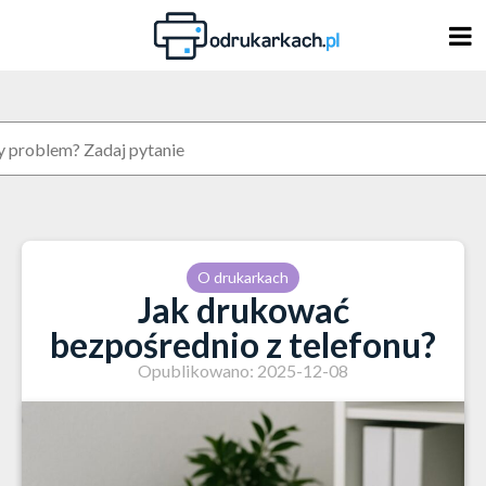
Skip
to
content
O drukarkach
Jak drukować
bezpośrednio z telefonu?
Opublikowano: 2025-12-08