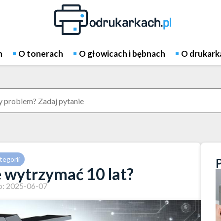
h
O tonerach
O głowicach i bębnach
O drukark
tegorii
 wytrzymać 10 lat?
: 2025-06-07