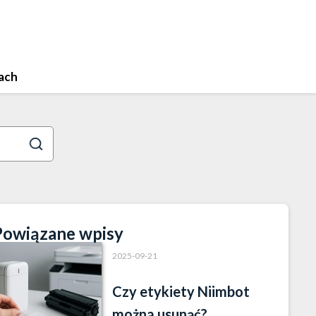
ach
Powiązane wpisy
2025-09-21
Czy etykiety Niimbot
można usunąć?