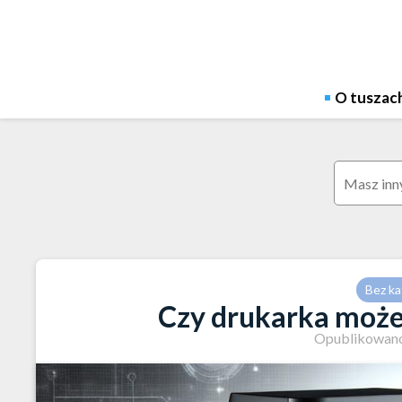
Skip
to
content
O tuszac
Szukaj:
Bez ka
Czy drukarka może
Opublikowano