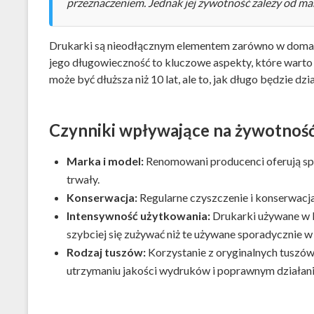
przeznaczeniem. Jednak jej żywotność zależy od ma
Drukarki są nieodłącznym elementem zarówno w domach
jego długowieczność to kluczowe aspekty, które wart
może być dłuższa niż 10 lat, ale to, jak długo będzie dzi
Czynniki wpływające na żywotność
Marka i model:
Renomowani producenci oferują sprz
trwały.
Konserwacja:
Regularne czyszczenie i konserwacj
Intensywność użytkowania:
Drukarki używane w bi
szybciej się zużywać niż te używane sporadycznie 
Rodzaj tuszów:
Korzystanie z oryginalnych tuszó
utrzymaniu jakości wydruków i poprawnym działani