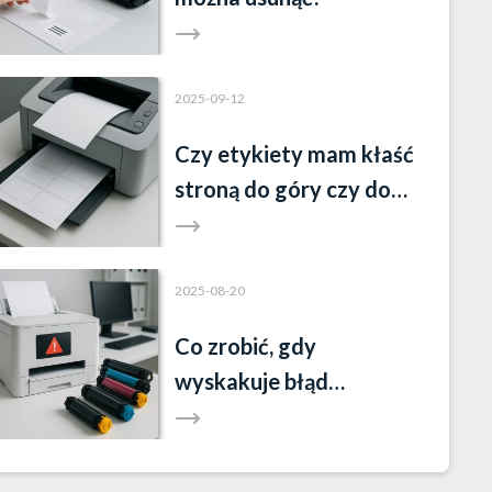
2025-09-12
Czy etykiety mam kłaść
stroną do góry czy do
dołu?
2025-08-20
Co zrobić, gdy
wyskakuje błąd
drukowania?