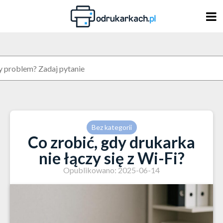
Skip
to
content
Bez kategorii
Co zrobić, gdy drukarka
nie łączy się z Wi-Fi?
Opublikowano: 2025-06-14