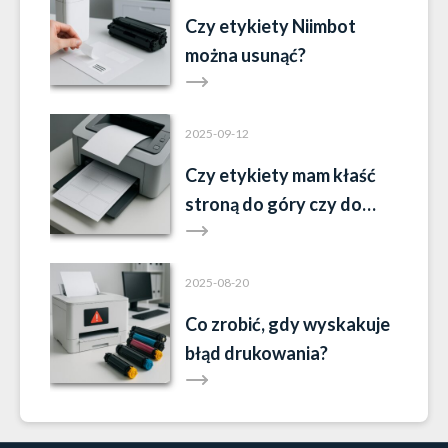
Czy etykiety Niimbot
można usunąć?
2025-09-12
Czy etykiety mam kłaść
stroną do góry czy do
dołu?
2025-08-20
Co zrobić, gdy wyskakuje
błąd drukowania?