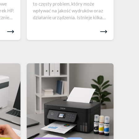
kowe
to częsty problem, który może
rek HP.
wpływać na jakość wydruków oraz
cznie
działanie urządzenia. Istnieje kilka
niem
sposobów, aby poradzić sobie z tym
kcje,
problemem i przywrócić prawidłowe
i czy
działanie drukarki. Poniżej
przedstawiamy szczegółowe
informacje oraz…