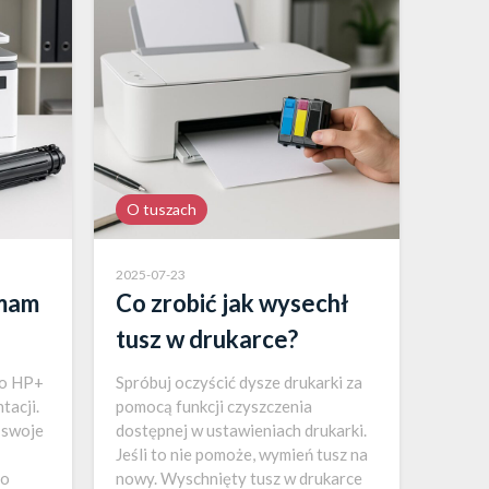
O tuszach
2025-07-23
 mam
Co zrobić jak wysechł
tusz w drukarce?
go HP+
Spróbuj oczyścić dysze drukarki za
tacji.
pomocą funkcji czyszczenia
 swoje
dostępnej w ustawieniach drukarki.
Jeśli to nie pomoże, wymień tusz na
to
nowy. Wyschnięty tusz w drukarce