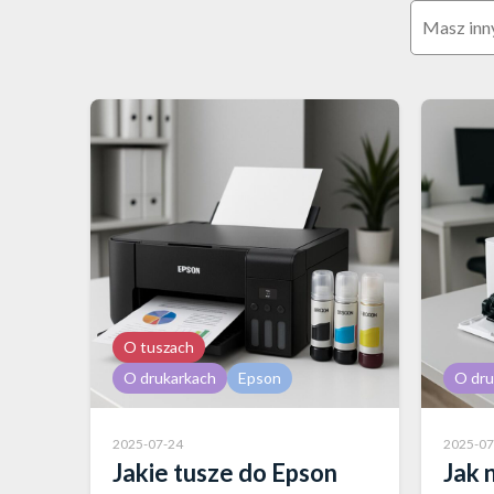
Szukaj:
O tuszach
O drukarkach
Epson
O dru
2025-07-24
2025-07
Jakie tusze do Epson
Jak 