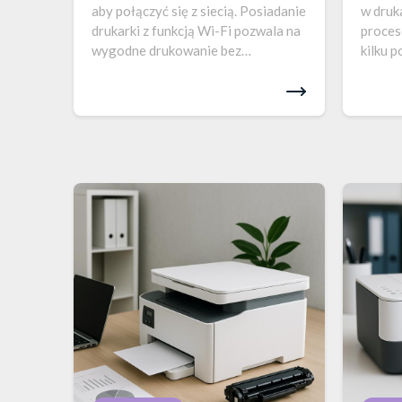
aby połączyć się z siecią. Posiadanie
w druk
drukarki z funkcją Wi-Fi pozwala na
proces
wygodne drukowanie bez
kilku 
konieczności używania kabli. Dzięki
zapewn
temu można drukować dokumenty z
urządz
różnych urządzeń, takich jak
najlep
komputery, smartfony…
Poniże
przewo