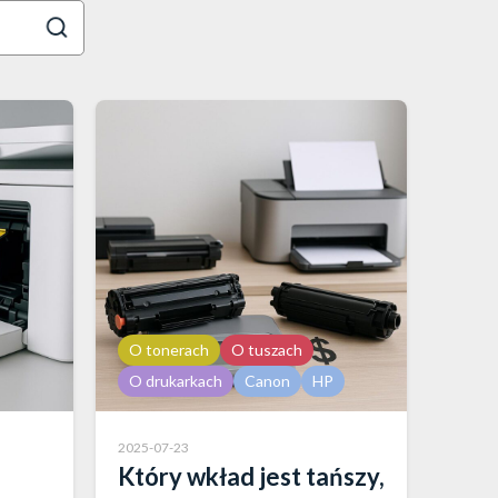
O tonerach
O tuszach
O drukarkach
Canon
HP
2025-07-23
Który wkład jest tańszy,