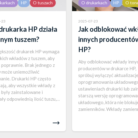
karkach
HP
O tuszach
O drukarkach
HP
O ton
-23
2025-07-23
drukarka HP działa
Jak odblokować wk
dnym tuszem?
innych producentów
HP?
iększość drukarek HP wymaga
kich wkładów z tuszem, aby
Aby odblokować wkłady inny
ć poprawnie. Brak jednego z
producentów w drukarce HP,
 może uniemożliwić
spróbuj wyłączyć aktualizacj
anie. Drukarki HP często
oprogramowania układoweg
ją, aby wszystkie wkłady z
ustawieniach drukarki lub zai
 były zainstalowane i
starszą wersję oprogramowa
ały odpowiednią ilość tuszu,
układowego, która nie blokuj
gły funkcjonować bez
zamienników. Wkłady zamien
eń. Jest to związane z kilkoma
mogą być doskonałą alterna
kami technicznymi, które
dla oryginalnych produktów 
zrozumieć, aby uniknąć
oferując podobną jakość druk
mów z drukowaniem….
niższych kosztach. Niemniej j