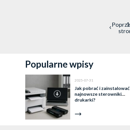
1
Poprze
stro
Popularne wpisy
2025-07-31
Jak pobrać i zainstalować
najnowsze sterowniki
drukarki?