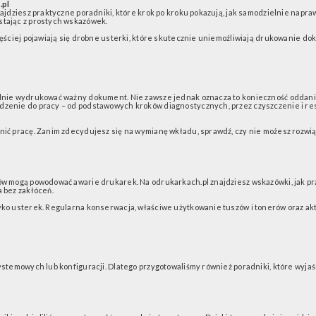
.pl
najdziesz praktyczne poradniki, które krok po kroku pokazują, jak samodzielnie napr
stając z prostych wskazówek.
zęściej pojawiają się drobne usterki, które skutecznie uniemożliwiają drukowanie do
pilnie wydrukować ważny dokument. Nie zawsze jednak oznacza to konieczność oddan
ądzenie do pracy – od podstawowych kroków diagnostycznych, przez czyszczenie i r
nić pracę. Zanim zdecydujesz się na wymianę wkładu, sprawdź, czy nie możesz rozwią
dów mogą powodować awarie drukarek. Na odrukarkach.pl znajdziesz wskazówki, jak p
a bez zakłóceń.
zyko usterek. Regularna konserwacja, właściwe użytkowanie tuszów i tonerów oraz ak
ystemowych lub konfiguracji. Dlatego przygotowaliśmy również poradniki, które wyjaśn