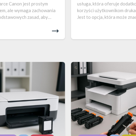
arce Canon jest prostym
usługa, która oferuje dodat
em, ale wymaga zachowania
korzyści użytkownikom druka
podstawowych zasad, aby
Jest to opcja, która może zna
ić prawidłowe działanie
ułatwić zarządzanie drukowa
enia oraz uzyskanie
oraz zapewnić dodatkowe fun
szej jakości wydruków.
takie jak ochrona prywatnośc
j znajdziesz szczegółowy
ulepszone technologie
dnik krok po kroku, który…
drukowania….