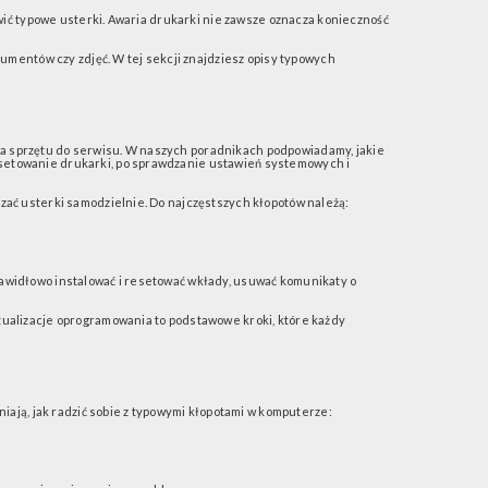
awić typowe usterki. Awaria drukarki nie zawsze oznacza konieczność
kumentów czy zdjęć. W tej sekcji znajdziesz opisy typowych
ia sprzętu do serwisu. W naszych poradnikach podpowiadamy, jakie
esetowanie drukarki, po sprawdzanie ustawień systemowych i
zać usterki samodzielnie. Do najczęstszych kłopotów należą:
rawidłowo instalować i resetować wkłady, usuwać komunikaty o
tualizacje oprogramowania to podstawowe kroki, które każdy
iają, jak radzić sobie z typowymi kłopotami w komputerze: