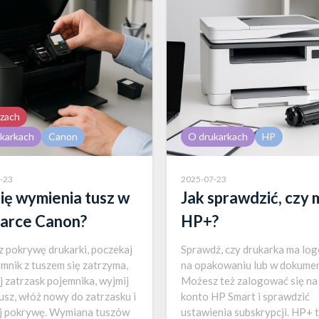
zach
karkach
Canon
O drukarkach
HP
-23
2025-07-23
się wymienia tusz w
Jak sprawdzić, czy
arce Canon?
HP+?
 pokrywę drukarki, poczekaj
Sprawdź, czy drukarka ma lo
emnik z tuszem się zatrzyma,
na opakowaniu lub w dokumen
j zatrzask pojemnika, wyjmij
Możesz też zalogować się na
tusz, włóż nowy do zatrzasku i
konto HP Smart i sprawdzić
j pokrywę. Wymiana tuszów
ustawienia subskrypcji. HP+ 