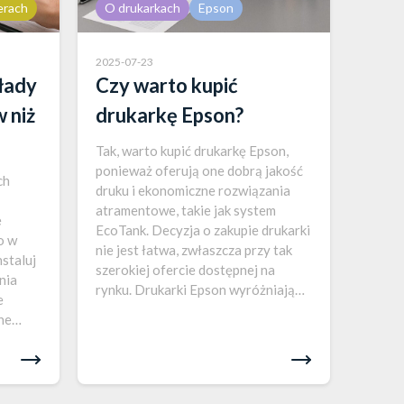
erach
O drukarkach
Epson
2025-07-23
łady
Czy warto kupić
 niż
drukarkę Epson?
Tak, warto kupić drukarkę Epson,
ponieważ oferują one dobrą jakość
ch
druku i ekonomiczne rozwiązania
atramentowe, takie jak system
e
EcoTank. Decyzja o zakupie drukarki
o w
nie jest łatwa, zwłaszcza przy tak
nstaluj
szerokiej ofercie dostępnej na
nia
rynku. Drukarki Epson wyróżniają
e
się na tle konkurencji dzięki
ne
zastosowaniu nowoczesnych
tywą
technologii i ekonomicznych
HP,
rozwiązań, które przyciągają
u przy
zarówno użytkowników domowych,
ednak,