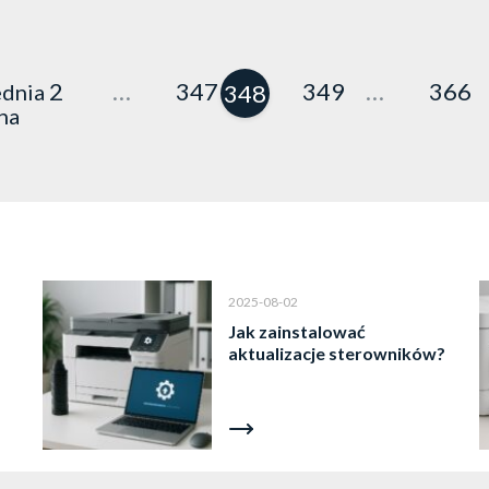
niektóre drukarki HP mogą
blokować wkłady od innych
producentów za…
2
…
347
349
…
366
dnia
348
na
2025-08-02
Jak zainstalować
aktualizacje sterowników?