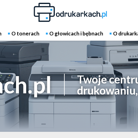
h
O tonerach
O głowicach i bębnach
O drukark
ch.pl
Twoje centr
drukowaniu, 