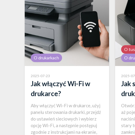
O tus
O drukarkach
O dru
2025-07-23
2025-07
Jak włączyć Wi-Fi w
Jak 
drukarce?
druk
Aby włączyć Wi-Fi w drukarce, użyj
Otwórz
panelu sterowania drukarki, przejdź
aż poj
do ustawień sieciowych i wybierz
naciśni
opcję Wi-Fi, a następnie postępuj
stary 
zgodnie z instrukcjami na ekranie,
zamkni