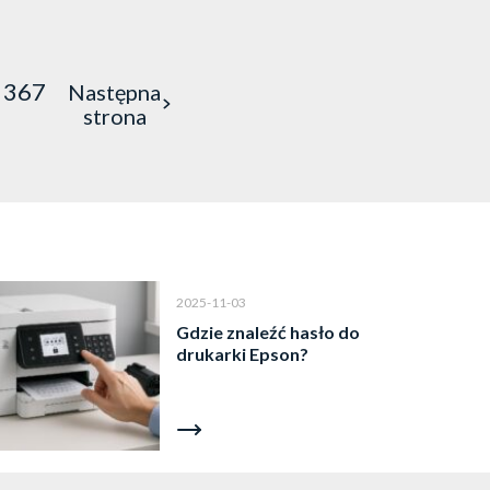
jak i…
367
Następna
strona
2025-11-03
Gdzie znaleźć hasło do
drukarki Epson?