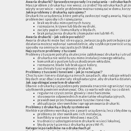
Awaria drukarki? Sprawdzone porady i rozwiązania – odrukarkach
Masz problem z drukarką i nie wiesz, co zrobić? Na odrukarkach.pl z
wizyty w serwisie – wiele problemów można rozwiązać w domu, korzy
Jakie problemy z drukarką opisujemy?
Drukarki to urządzenia, które potrafią zaskoczyć nagłą awarią. Najc
problemów i sposoby ich rozwiązania:
brak wydruku mimo pełnych tuszy,
rozmazane, krzywe lub blade wydruki,
zacięty papier i komunikaty o błędach,
brak połączenia drukarki z komputerem lub Wi-Fi.
Awaria drukarki – jak sobie poradzić?
Awaria drukarki może być stresująca, zwłaszcza gdy potrzebujesz 
działania możesz wykonać samodzielnie, aby szybko przywrócić urz
sposoby na ominięcie najczęstszych blokad.
Najczęstsze problemy z tuszami
Problemy z tuszami potrafią skutecznie zablokować drukarkę i utrud
drukarka nie widzi tuszu mimo instalacji nowego wkładu,
komunikat o pustym lub uszkodzonym wkładzie,
rozmazane, blade lub brakujące kolory,
zaschnięty tusz w głowicy drukarki.
Problemy z tuszami i tonerami – jak je rozwiązać?
Choć tusze i tonery działają na innych zasadach, oba rodzaje wkła
błędach oraz dbać o materiały eksploatacyjne, aby drukarka działał
Jak zapobiegać awariom drukarek?
Dbanie o drukarkę i jej podzespoły pozwala znacznie ograniczyć ry
użytkownik powinien wykonywać. Oto, co warto wdrożyć na co dzień:
regularne czyszczenie głowicy i mechanizmów,
stosowanie odpowiednich materiałów eksploatacyjnych,
prawidłowe przechowywanie tuszów i tonerów,
aktualizacje sterowników i oprogramowania drukarki.
Problemy z drukarką a błędy systemowe
Niektóre problemy wynikają nie z awarii urządzenia, lecz z błędów s
problemy ze sterownikami i ich instalacją,
konflikty w systemie Windows i macOS,
trudności z udostępnieniem drukarki w sieci lokalnej,
błędy przy łączeniu z drukarką przez Wi-Fi.
Kategorie poradników na odrukarkach.pl