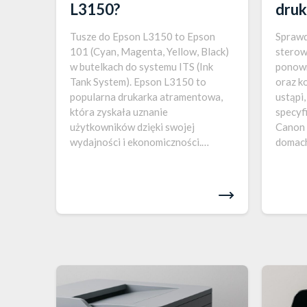
L3150?
druk
Tusze do Epson L3150 to Epson
Sprawd
101 (Cyan, Magenta, Yellow, Black)
sterow
w butelkach do systemu ITS (Ink
ponown
Tank System). Epson L3150 to
oraz k
popularna drukarka atramentowa,
ustąpi,
która zyskała uznanie
specyf
użytkowników dzięki swojej
Canon 
wydajności i ekonomiczności.
domach
Kluczowym elementem tej drukarki
mogą w
jest system ITS (Ink Tank System),
drukow
który pozwala na wygodne i
drukow
oszczędne korzystanie z tuszów.
ale z 
Zamiast tradycyjnych…
można 
probl