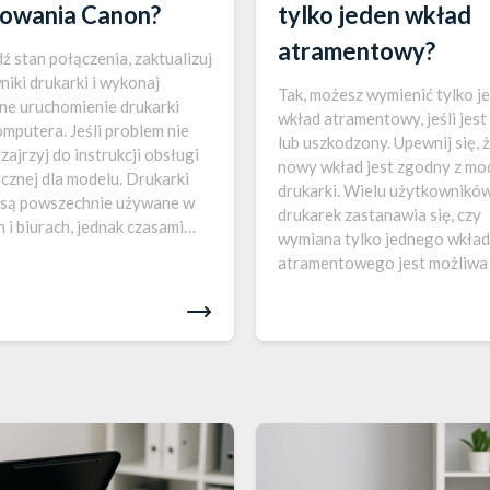
owania Canon?
tylko jeden wkład
atramentowy?
ź stan połączenia, zaktualizuj
niki drukarki i wykonaj
Tak, możesz wymienić tylko j
e uruchomienie drukarki
wkład atramentowy, jeśli jest
omputera. Jeśli problem nie
lub uszkodzony. Upewnij się, 
 zajrzyj do instrukcji obsługi
nowy wkład jest zgodny z m
icznej dla modelu. Drukarki
drukarki. Wielu użytkownikó
są powszechnie używane w
drukarek zastanawia się, czy
 i biurach, jednak czasami
wymiana tylko jednego wkła
ystąpić problemy z
atramentowego jest możliwa 
aniem. Naprawa błędów
nie wpłynie to negatywnie na
ania może być frustrująca,
działanie urządzenia. W
odpowiednimi wskazówkami
rzeczywistości, większość
szybko rozwiązać większość
nowoczesnych drukarek umoż
emów….
wymianę pojedynczych wkład
jest…