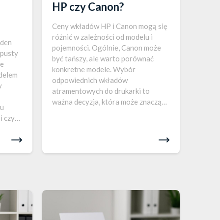
HP czy Canon?
Ceny wkładów HP i Canon mogą się
różnić w zależności od modelu i
eden
pojemności. Ogólnie, Canon może
 pusty
być tańszy, ale warto porównać
że
konkretne modele. Wybór
odelem
odpowiednich wkładów
w
atramentowych do drukarki to
ważna decyzja, która może znacząco
du
wpłynąć na koszty eksploatacji
i czy
urządzenia. Zarówno HP, jak i Canon
oferują szeroką gamę tuszów, które
różnią się pod względem…
liwia
ów, co