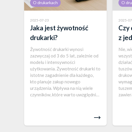
O drukarkach
O dru
2025-07-23
2025-07
Jaka jest żywotność
Czy 
drukarki?
z je
Żywotność drukarki wynosi
Nie, w
zazwyczaj od 3 do 5 lat, zależnie od
wszyst
modelu i intensywności
działa
użytkowania. Żywotność drukarki to
tuszów
istotne zagadnienie dla każdego,
drukow
kto planuje zakup nowego
wymaga
urządzenia. Wpływa na nią wiele
tuszem
czynników, które warto uwzględnić
zawier
przed podjęciem decyzji o zakupie.
aby mo
Przede wszystkim, długość życia
zakłóc
drukarki zależy od jej typu – drukarki
czynni
atramentowe mają zwykle krótszą…
warto 
proble