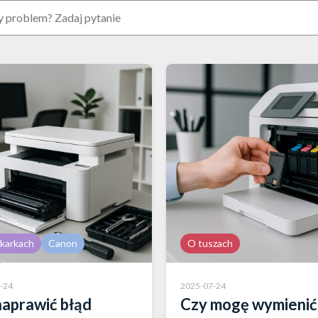
karkach
Canon
O tuszach
-24
2025-07-24
naprawić błąd
Czy mogę wymienić