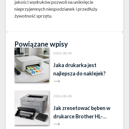
jakości wydruków pozwoli na uniknięcie
nieprzyjemnych niespodzianek i przedłuży
żywotność sprzętu.
Powiązane wpisy
2026-08-09
Jaka drukarka jest
najlepsza do naklejek?
2026-08-08
Jak zresetować bęben w
drukarce Brother HL-
L2352DW?