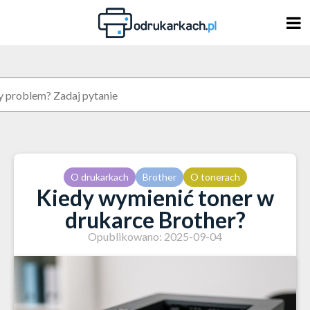
Skip
to
content
O drukarkach
Brother
O tonerach
Kiedy wymienić toner w
drukarce Brother?
Opublikowano: 2025-09-04