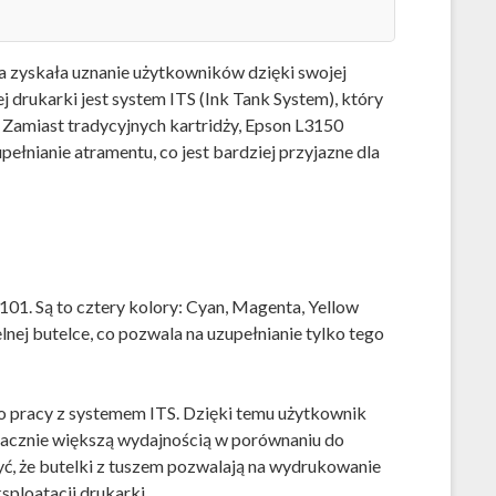
 zyskała uznanie użytkowników dzięki swojej
drukarki jest system ITS (Ink Tank System), który
 Zamiast tradycyjnych kartridży, Epson L3150
ełnianie atramentu, co jest bardziej przyjazne dla
101. Są to cztery kolory: Cyan, Magenta, Yellow
lnej butelce, co pozwala na uzupełnianie tylko tego
do pracy z systemem ITS. Dzięki temu użytkownik
nacznie większą wydajnością w porównaniu do
ć, że butelki z tuszem pozwalają na wydrukowanie
sploatacji drukarki.