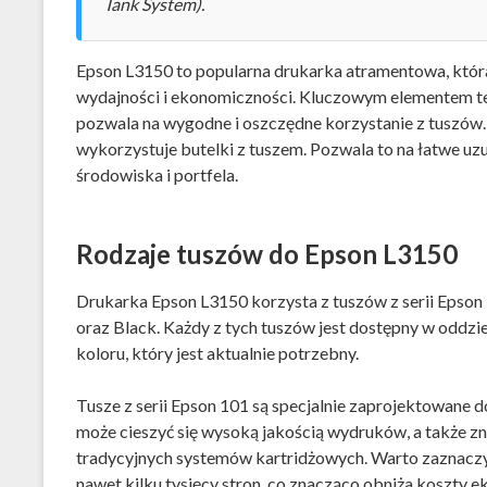
Tank System).
Epson L3150 to popularna drukarka atramentowa, która
wydajności i ekonomiczności. Kluczowym elementem tej 
pozwala na wygodne i oszczędne korzystanie z tuszów.
wykorzystuje butelki z tuszem. Pozwala to na łatwe uzup
środowiska i portfela.
Rodzaje tuszów do Epson L3150
Drukarka Epson L3150 korzysta z tuszów z serii Epson 
oraz Black. Każdy z tych tuszów jest dostępny w oddzie
koloru, który jest aktualnie potrzebny.
Tusze z serii Epson 101 są specjalnie zaprojektowane 
może cieszyć się wysoką jakością wydruków, a także z
tradycyjnych systemów kartridżowych. Warto zaznaczy
nawet kilku tysięcy stron, co znacząco obniża koszty ek