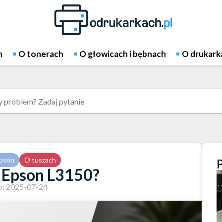
h
O tonerach
O głowicach i bębnach
O drukark
pson
O tuszach
o Epson L3150?
: 2025-07-24