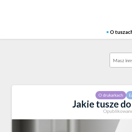
Skip
to
content
O tuszac
Szukaj:
O drukarkach
E
Jakie tusze d
Opublikowano