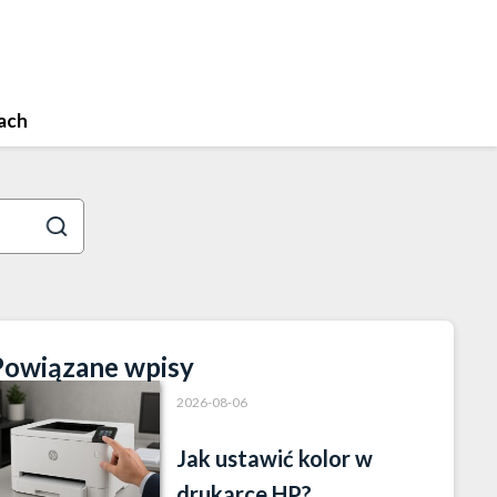
ach
Powiązane wpisy
2026-08-06
Jak ustawić kolor w
drukarce HP?