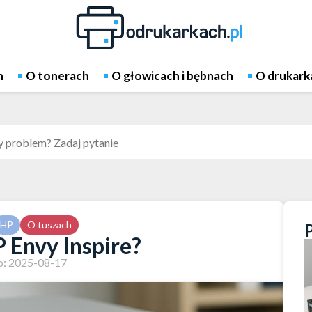
h
O tonerach
O głowicach i bębnach
O drukark
HP
O tuszach
P Envy Inspire?
: 2025-08-17