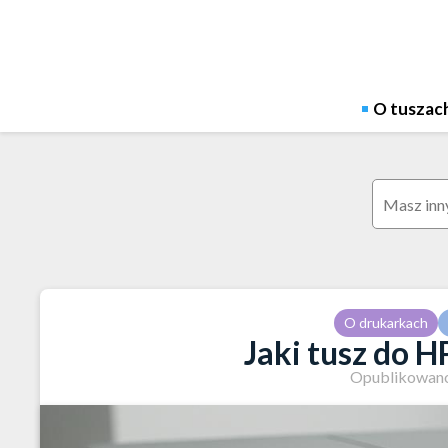
Skip
to
content
O tuszac
Szukaj:
O drukarkach
Jaki tusz do H
Opublikowano