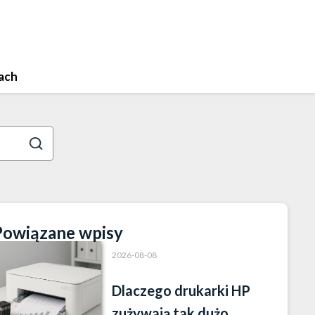
ach
Powiązane wpisy
2026-08-08
Dlaczego drukarki HP
zużywają tak dużo