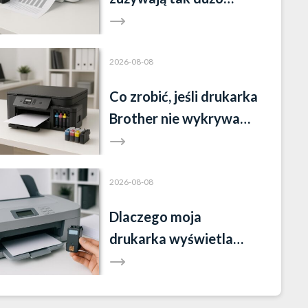
tuszu?
2026-08-08
Co zrobić, jeśli drukarka
Brother nie wykrywa
tuszu?
2026-08-08
Dlaczego moja
drukarka wyświetla
komunikat „brak tuszu”,
mimo że tusz jest?