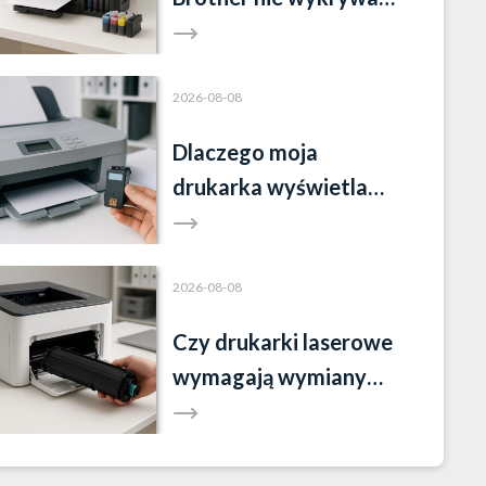
tuszu?
2026-08-08
Dlaczego moja
drukarka wyświetla
komunikat „brak tuszu”,
mimo że tusz jest?
2026-08-08
Czy drukarki laserowe
wymagają wymiany
tonera?