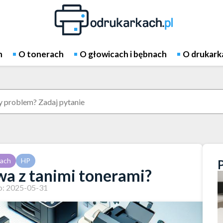
h
O tonerach
O głowicach i bębnach
O drukark
kach
HP
wa z tanimi tonerami?
: 2025-05-31