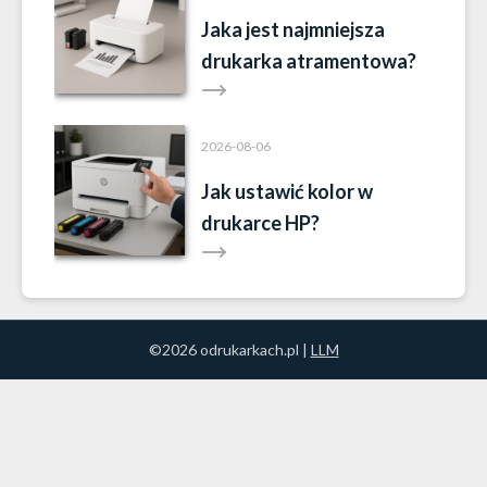
Jaka jest najmniejsza
drukarka atramentowa?
2026-08-06
Jak ustawić kolor w
drukarce HP?
©2026 odrukarkach.pl |
LLM