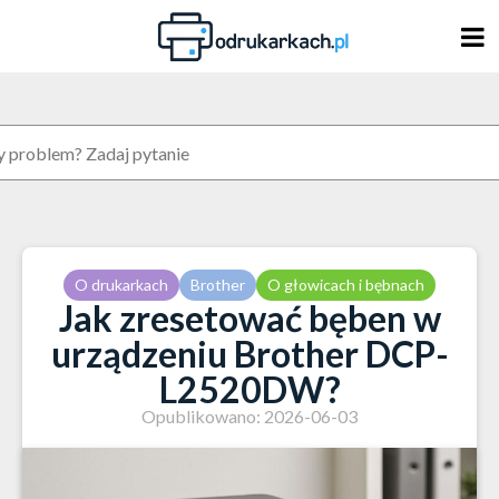
Skip
to
content
O drukarkach
Brother
O głowicach i bębnach
Jak zresetować bęben w
urządzeniu Brother DCP-
L2520DW?
Opublikowano: 2026-06-03