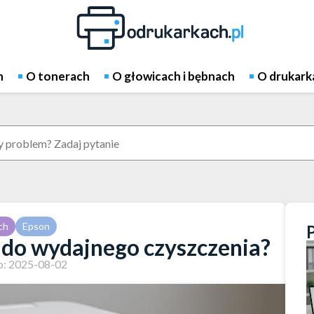
h
O tonerach
O głowicach i bębnach
O drukark
ch
Epson
 do wydajnego czyszczenia?
: 2025-08-02