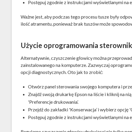
Postępuj zgodnie z instrukcjami wyświetlanymi na e
Ważne jest, aby podczas tego procesu tusze były odpow
ilość atramentu, ponieważ brak tuszów może spowodow
Użycie oprogramowania sterowni
Alternatywnie, czyszczenie głowicy można przeprowad
zainstalowanego na komputerze. Zazwyczaj oprogramow
opcji diagnostycznych. Oto jak to zrobić:
Otwórz panel sterowania swojego komputera i przejd
Znajdź swoją drukarkę Epson na liście i kliknij na 
'Preferencje drukowania’.
Przejdź do zakładki 'Konserwacja’ i wybierz opcję '
Postępuj zgodnie z instrukcjami wyświetlanymi na e
Regularne czyszczenie głowicy drukującej nie tylko pop