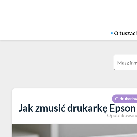
Skip
to
content
O tuszac
Szukaj:
O drukarka
Jak zmusić drukarkę Epson
Opublikowano