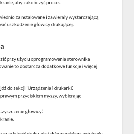
kranie, aby zakończyć proces.
iednio zainstalowane i zawierały wystarczającą
ać uszkodzenie głowicy drukującej.
ka
zić przy użyciu oprogramowania sterownika
anie to dostarcza dodatkowe funkcje i więcej
ź do sekcji 'Urządzenia i drukarki’.
nią prawym przyciskiem myszy, wybierając
Czyszczenie głowicy’.
kranie.
rawia jakość druku, ale także zapobiega zatykaniu