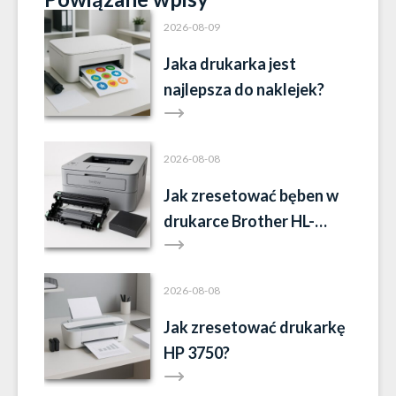
2026-08-09
Jaka drukarka jest
najlepsza do naklejek?
2026-08-08
Jak zresetować bęben w
drukarce Brother HL-
L2352DW?
2026-08-08
Jak zresetować drukarkę
HP 3750?