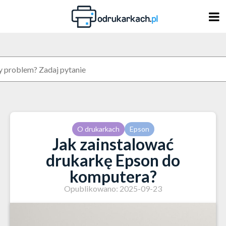
Skip
to
content
O drukarkach
Epson
Jak zainstalować
drukarkę Epson do
komputera?
Opublikowano: 2025-09-23