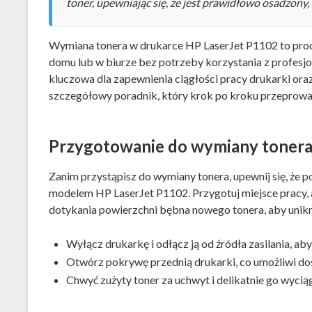
toner, upewniając się, że jest prawidłowo osadzony,
Wymiana tonera w drukarce HP LaserJet P1102 to proc
domu lub w biurze bez potrzeby korzystania z profesj
kluczowa dla zapewnienia ciągłości pracy drukarki oraz
szczegółowy poradnik, który krok po kroku przeprowad
Przygotowanie do wymiany toner
Zanim przystąpisz do wymiany tonera, upewnij się, że 
modelem HP LaserJet P1102. Przygotuj miejsce pracy, a
dotykania powierzchni bębna nowego tonera, aby unikn
Wyłącz drukarkę i odłącz ją od źródła zasilania, 
Otwórz pokrywę przednią drukarki, co umożliwi dos
Chwyć zużyty toner za uchwyt i delikatnie go wyciąg