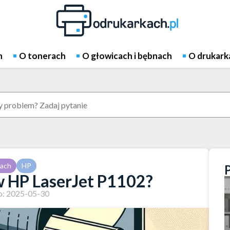
h
O tonerach
O głowicach i bębnach
O drukark
kach
HP
w HP LaserJet P1102?
: 2025-05-30