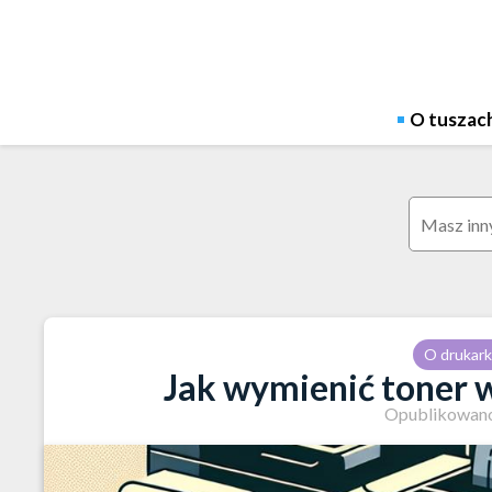
Skip
to
content
O tuszac
Szukaj:
O drukar
Jak wymienić toner 
Opublikowano