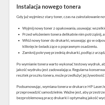
Instalacja nowego tonera
Gdy już wyjmiesz stary toner, czas na zainstalowanie n
Wyjmij nowy toner z opakowania, usuwając wszelkie 
Przed włożeniem tonera delikatnie nim potrząśnij,
Włóż nowy toner do drukarki, wsuwając go w odpo
kliknięcie świadczące o poprawnym osadzeniu.
Zamknij pokrywę przednią drukarki, podłącz urządze
Po wymianie tonera warto wykonać testowy wydruk, aby 
jakość wydruku jest zadowalająca. Regularna konserwac
resztek proszku tonera, może przedłużyć jej żywotność
Podsumowując, wymiana tonera w drukarce HP LaserJe
przeprowadzić samodzielnie. Ważne jest, aby przestr
bezproblemową pracę drukarki i optymalną jakość wy