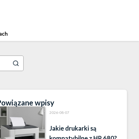
ach
Powiązane wpisy
2026-08-07
Jakie drukarki są
kompatybilne z HP 680?