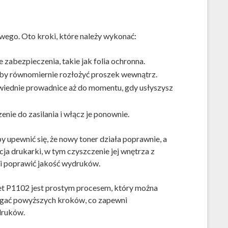
owego. Oto kroki, które należy wykonać:
zabezpieczenia, takie jak folia ochronna.
 aby równomiernie rozłożyć proszek wewnątrz.
wiednie prowadnice aż do momentu, gdy usłyszysz
nie do zasilania i włącz je ponownie.
upewnić się, że nowy toner działa poprawnie, a
ja drukarki, w tym czyszczenie jej wnętrza z
 i poprawić jakość wydruków.
t P1102 jest prostym procesem, który można
zegać powyższych kroków, co zapewni
druków.