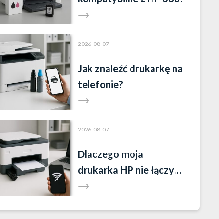
2026-08-07
Jak znaleźć drukarkę na
telefonie?
2026-08-07
Dlaczego moja
drukarka HP nie łączy
się z nową siecią Wi-Fi?