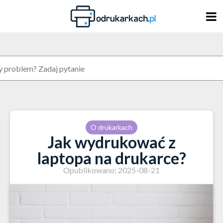
Skip
to
content
O drukarkach
Jak wydrukować z
laptopa na drukarce?
Opublikowano: 2025-08-21