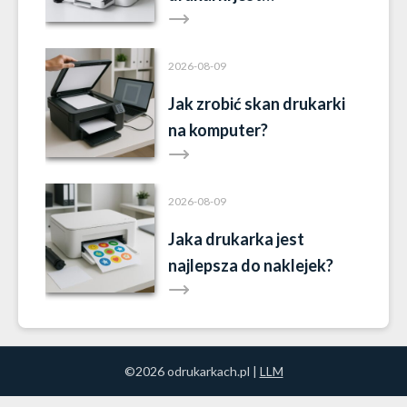
niedostępny?
2026-08-09
Jak zrobić skan drukarki
na komputer?
2026-08-09
Jaka drukarka jest
najlepsza do naklejek?
©2026 odrukarkach.pl |
LLM