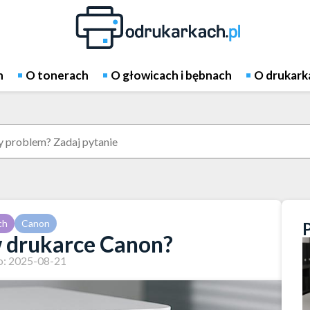
h
O tonerach
O głowicach i bębnach
O drukark
ch
Canon
w drukarce Canon?
: 2025-08-21