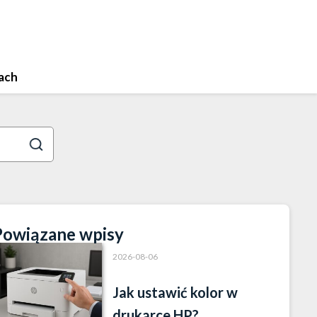
ach
Powiązane wpisy
2026-08-06
Jak ustawić kolor w
drukarce HP?