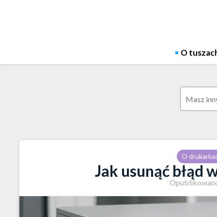
Skip
to
content
O tuszac
Szukaj:
O drukarka
Jak usunąć błąd 
Opublikowano