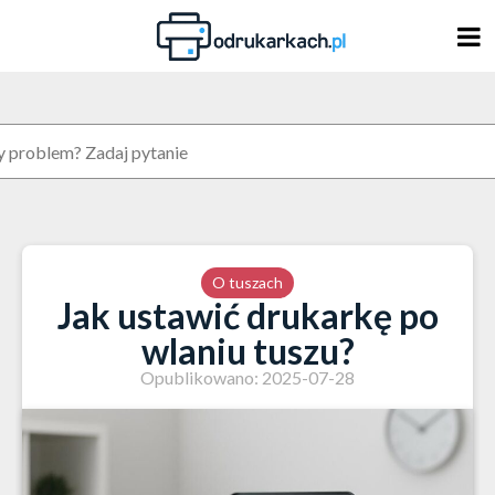
Skip
to
content
O tuszach
Jak ustawić drukarkę po
wlaniu tuszu?
Opublikowano: 2025-07-28