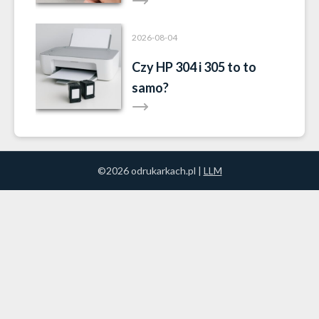
napełnieniu?
2026-08-04
Czy HP 304 i 305 to to
samo?
©2026 odrukarkach.pl |
LLM