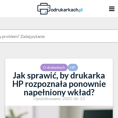
Skip
to
content
O drukarkach
HP
Jak sprawić, by drukarka
HP rozpoznała ponownie
napełniony wkład?
Opublikowano: 2025-06-13