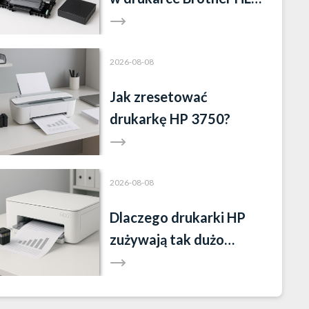
L2352DW?
2026-08-08
Jak zresetować
drukarkę HP 3750?
2026-08-08
Dlaczego drukarki HP
zużywają tak dużo
tuszu?