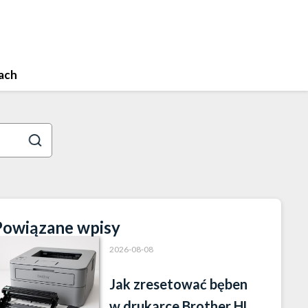
ach
Powiązane wpisy
2026-08-08
Jak zresetować bęben
w drukarce Brother HL-