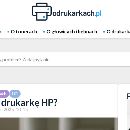
h
O tonerach
O głowicach i bębnach
O drukark
kach
HP
 drukarkę HP?
: 2025-10-15