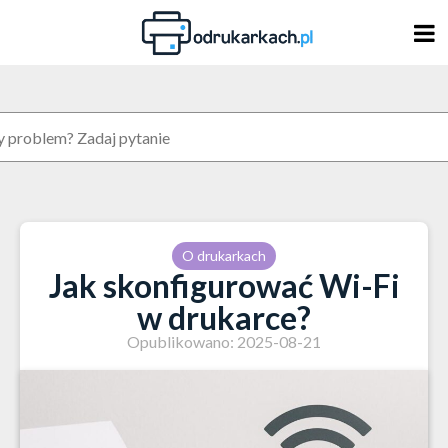
Skip
to
content
O drukarkach
Jak skonfigurować Wi-Fi
w drukarce?
Opublikowano: 2025-08-21