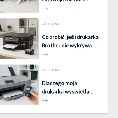
tuszu?
2026-08-08
Co zrobić, jeśli drukarka
Brother nie wykrywa
tuszu?
2026-08-08
Dlaczego moja
drukarka wyświetla
komunikat „brak tuszu”,
mimo że tusz jest?