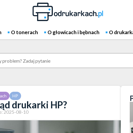
h
O tonerach
O głowicach i bębnach
O drukark
kach
HP
ąd drukarki HP?
: 2025-08-10