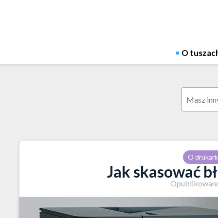
Skip
to
content
O tuszac
Szukaj:
O drukar
Jak skasować bł
Opublikowano