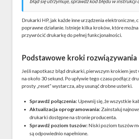
błąd się utrzymuje, sprawdź kod błędu w instrukcji o
Drukarki HP, jak każde inne urządzenia elektroniczne, 
poprawne działanie. Istnieje kilka kroków, które można
przywrócić drukarkę do pełnej funkcjonalności.
Podstawowe kroki rozwiązywania
Jeśli napotkasz błąd drukarki, pierwszym krokiem jest 
na około 30 sekund. Po upływie tego czasu podłącz druk
prosty „reset” wystarcza, aby usunąć drobne usterki.
Sprawdź połączenia:
Upewnij się, że wszystkie ka
Aktualizacja oprogramowania:
Zainstaluj najnow
drukarki dostępne na stronie producenta.
Sprawdź poziom tuszów:
Niski poziom tuszów mo
są odpowiednio napełnione.