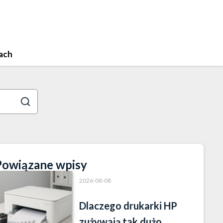
ach
Powiązane wpisy
2026-08-08
Dlaczego drukarki HP
zużywają tak dużo