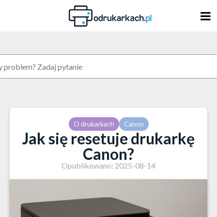
Skip
to
content
O drukarkach
Canon
Jak się resetuje drukarkę
Canon?
Opublikowano: 2025-08-14