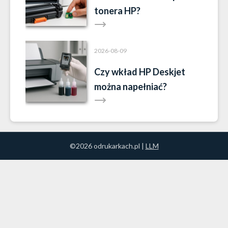
tonera HP?
2026-08-09
Czy wkład HP Deskjet
można napełniać?
©2026 odrukarkach.pl |
LLM