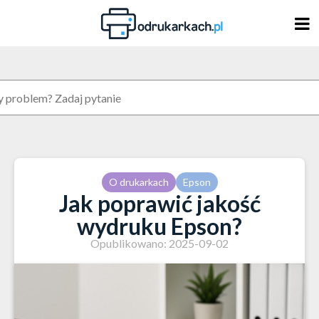
Skip
to
content
O drukarkach
Epson
Jak poprawić jakość
wydruku Epson?
Opublikowano: 2025-09-02