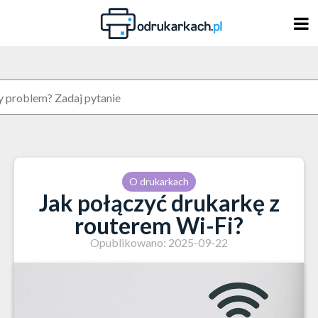
Skip
to
content
O drukarkach
Jak połączyć drukarkę z
routerem Wi-Fi?
Opublikowano: 2025-09-22