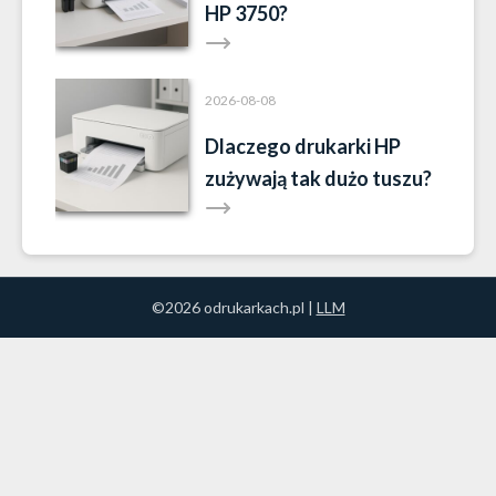
HP 3750?
2026-08-08
Dlaczego drukarki HP
zużywają tak dużo tuszu?
©2026 odrukarkach.pl |
LLM