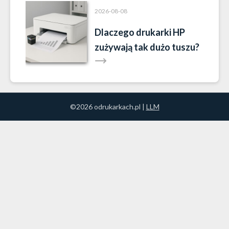
2026-08-08
Dlaczego drukarki HP
zużywają tak dużo tuszu?
©2026 odrukarkach.pl |
LLM