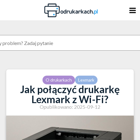
Skip
to
content
O drukarkach
Lexmark
Jak połączyć drukarkę
Lexmark z Wi-Fi?
Opublikowano: 2025-09-12