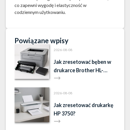
co zapewni wygodę i elastyczność w
codziennym użytkowaniu.
Powiązane wpisy
2026-08-08
Jak zresetować bęben w
drukarce Brother HL-
L2352DW?
2026-08-08
Jak zresetować drukarkę
HP 3750?