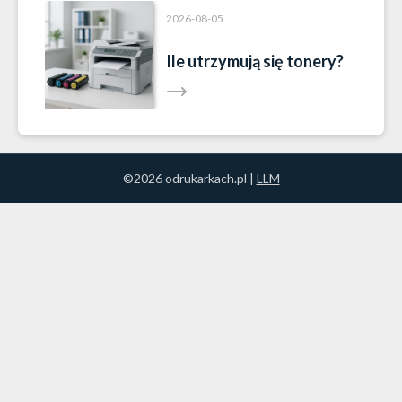
2026-08-05
Ile utrzymują się tonery?
©2026 odrukarkach.pl |
LLM