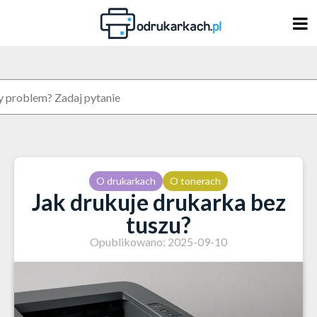
Skip
to
content
O drukarkach
O tonerach
Jak drukuje drukarka bez
tuszu?
Opublikowano: 2025-09-10