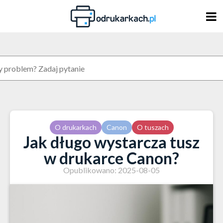
Skip
to
content
O drukarkach
Canon
O tuszach
Jak długo wystarcza tusz
w drukarce Canon?
Opublikowano: 2025-08-05