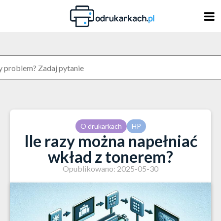
Skip
to
content
O drukarkach
HP
Ile razy można napełniać
wkład z tonerem?
Opublikowano: 2025-05-30