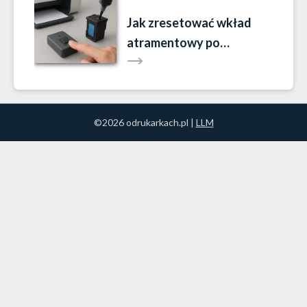
Jak zresetować wkład
atramentowy po
napełnieniu?
©2026 odrukarkach.pl |
LLM