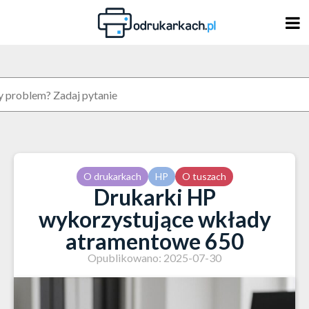
Skip
to
content
O drukarkach
HP
O tuszach
Drukarki HP
wykorzystujące wkłady
atramentowe 650
Opublikowano: 2025-07-30