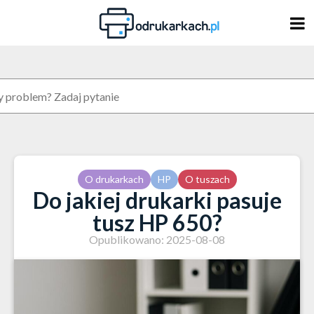
Skip
to
content
O drukarkach
HP
O tuszach
Do jakiej drukarki pasuje
tusz HP 650?
Opublikowano: 2025-08-08