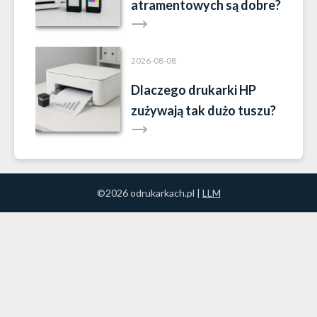
atramentowych są dobre?
2026-08-08
Dlaczego drukarki HP
zużywają tak dużo tuszu?
©2026 odrukarkach.pl |
LLM