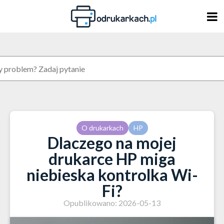
Skip
to
content
O drukarkach
HP
Dlaczego na mojej
drukarce HP miga
niebieska kontrolka Wi-
Fi?
Opublikowano: 2026-05-13