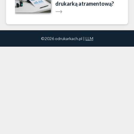
drukarką atramentową?
©2026 odrukarkach.pl |
LLM