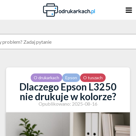
Skip
to
content
O drukarkach
Epson
O tuszach
Dlaczego Epson L3250
nie drukuje w kolorze?
Opublikowano: 2025-08-16