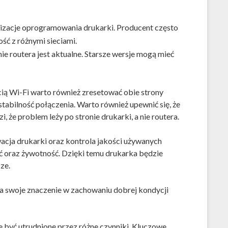
lizacje oprogramowania drukarki. Producent często
ść z różnymi sieciami.
 routera jest aktualne. Starsze wersje mogą mieć
ią Wi-Fi warto również zresetować obie strony
tabilność połączenia. Warto również upewnić się, że
, że problem leży po stronie drukarki, a nie routera.
wacja drukarki oraz kontrola jakości używanych
 oraz żywotność. Dzięki temu drukarka będzie
ze.
ma swoje znaczenie w zachowaniu dobrej kondycji
 być utrudnione przez różne czynniki. Kluczowe