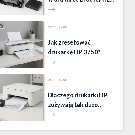
L2352DW?
2026-08-08
Jak zresetować
drukarkę HP 3750?
2026-08-08
Dlaczego drukarki HP
zużywają tak dużo
tuszu?