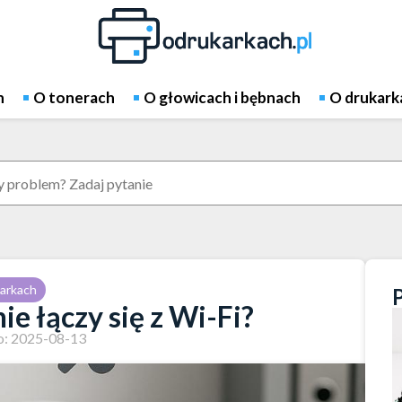
h
O tonerach
O głowicach i bębnach
O drukark
arkach
e łączy się z Wi-Fi?
: 2025-08-13