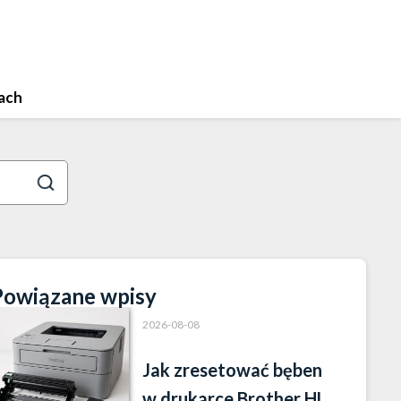
ach
Powiązane wpisy
2026-08-08
Jak zresetować bęben
w drukarce Brother HL-