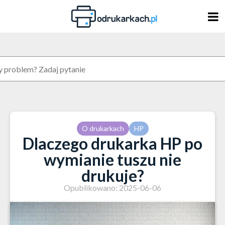
Skip
to
content
O drukarkach
HP
Dlaczego drukarka HP po
wymianie tuszu nie
drukuje?
Opublikowano: 2025-06-06