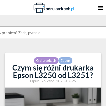
Skip
to
content
O drukarkach
Epson
Czym się różni drukarka
Epson L3250 od L3251?
Opublikowano: 2025-07-26