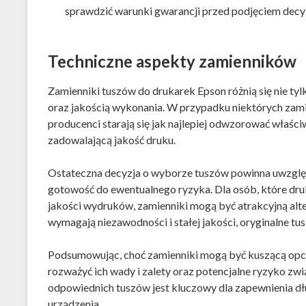
sprawdzić warunki gwarancji przed podjęciem decyzj
Techniczne aspekty zamienników
Zamienniki tuszów do drukarek Epson różnią się nie ty
oraz jakością wykonania. W przypadku niektórych zami
producenci starają się jak najlepiej odwzorować właśc
zadowalającą jakość druku.
Ostateczna decyzja o wyborze tuszów powinna uwzglę
gotowość do ewentualnego ryzyka. Dla osób, które druk
jakości wydruków, zamienniki mogą być atrakcyjną alt
wymagają niezawodności i stałej jakości, oryginalne t
Podsumowując, choć zamienniki mogą być kuszącą opcją
rozważyć ich wady i zalety oraz potencjalne ryzyko zw
odpowiednich tuszów jest kluczowy dla zapewnienia dł
urządzenia.