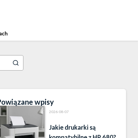
ach
Powiązane wpisy
2026-08-07
Jakie drukarki są
kompatybilne z HP 680?