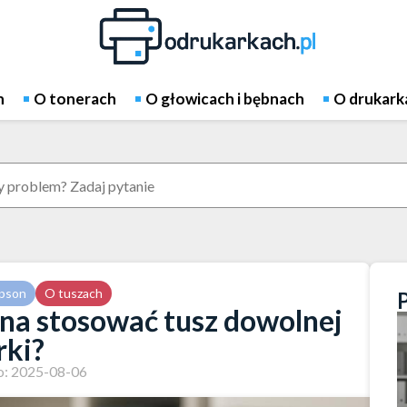
h
O tonerach
O głowicach i bębnach
O drukark
pson
O tuszach
na stosować tusz dowolnej
ki?
: 2025-08-06