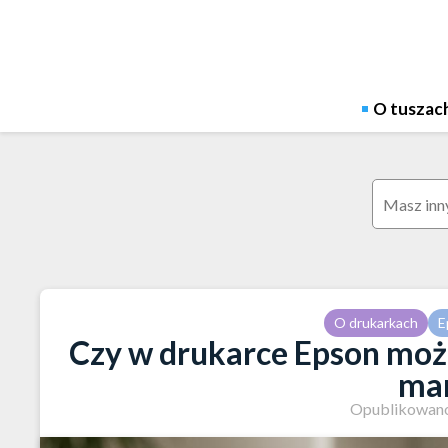
Skip
to
content
O tuszac
Szukaj:
O drukarkach
E
Czy w drukarce Epson moż
mar
Opublikowano