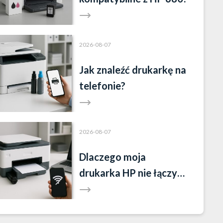
2026-08-07
Jak znaleźć drukarkę na
telefonie?
2026-08-07
Dlaczego moja
drukarka HP nie łączy
się z nową siecią Wi-Fi?