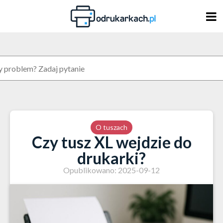
Skip
to
content
O tuszach
Czy tusz XL wejdzie do
drukarki?
Opublikowano: 2025-09-12