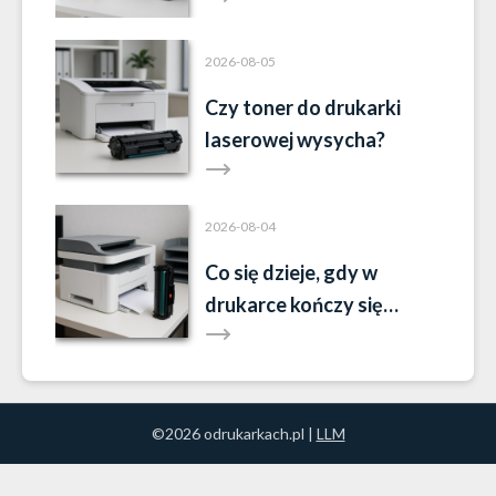
2026-08-05
Czy toner do drukarki
laserowej wysycha?
2026-08-04
Co się dzieje, gdy w
drukarce kończy się
toner?
©2026 odrukarkach.pl |
LLM