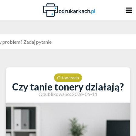
Skip
to
content
O tonerach
Czy tanie tonery działają?
Opublikowano: 2026-06-11