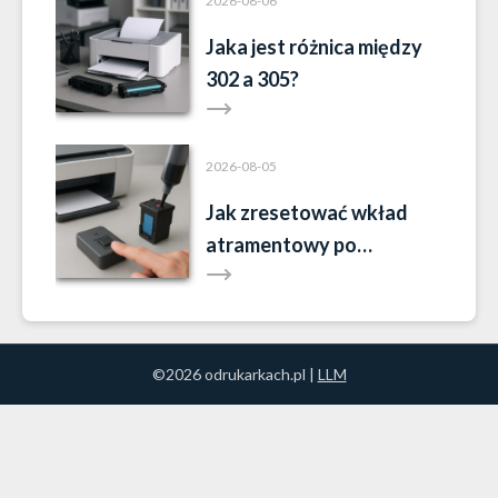
2026-08-06
Jaka jest różnica między
302 a 305?
2026-08-05
Jak zresetować wkład
atramentowy po
napełnieniu?
©2026 odrukarkach.pl |
LLM