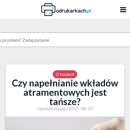
Skip
to
content
O tuszach
Czy napełnianie wkładów
atramentowych jest
tańsze?
Opublikowano: 2025-08-05