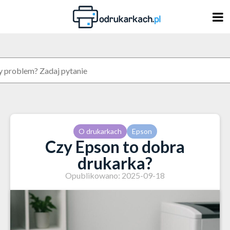
Skip
to
content
O drukarkach
Epson
Czy Epson to dobra
drukarka?
Opublikowano: 2025-09-18