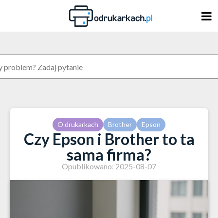
Skip
to
content
O drukarkach
Brother
Epson
Czy Epson i Brother to ta
sama firma?
Opublikowano: 2025-08-07