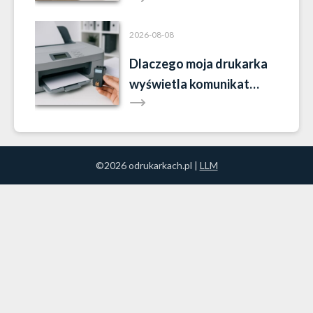
2026-08-08
Dlaczego moja drukarka
wyświetla komunikat
„brak tuszu”, mimo że tusz
jest?
©2026 odrukarkach.pl |
LLM