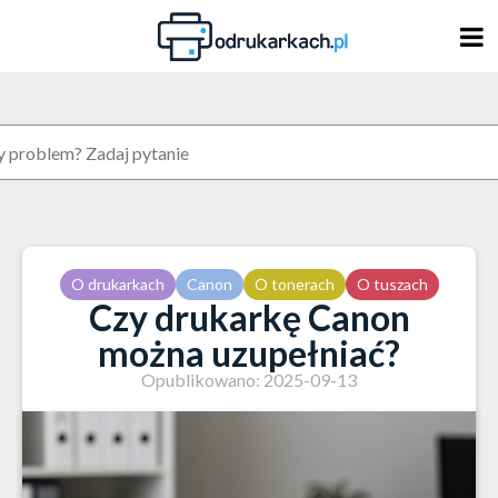
Skip
to
content
O drukarkach
Canon
O tonerach
O tuszach
Czy drukarkę Canon
można uzupełniać?
Opublikowano: 2025-09-13