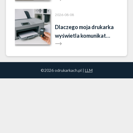
2026-08-08
Dlaczego moja drukarka
wyświetla komunikat
„brak tuszu”, mimo że tusz
jest?
©2026 odrukarkach.pl |
LLM