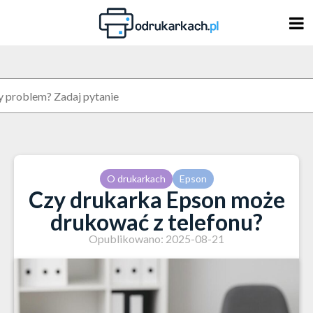
Skip
to
content
O drukarkach
Epson
Czy drukarka Epson może
drukować z telefonu?
Opublikowano: 2025-08-21