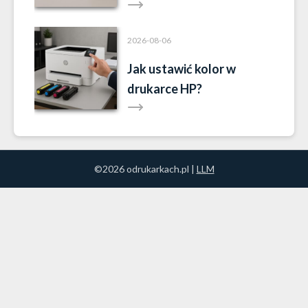
2026-08-06
Jak ustawić kolor w
drukarce HP?
©2026 odrukarkach.pl |
LLM