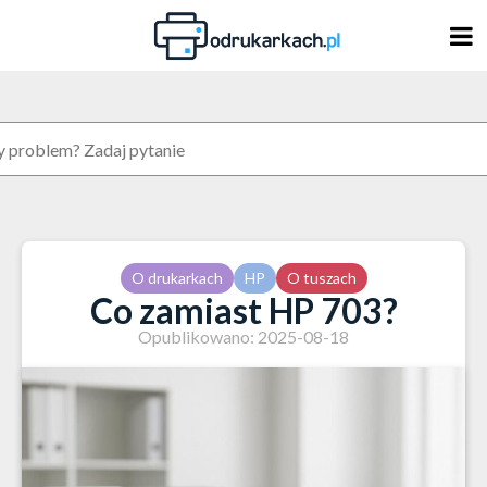
Skip
to
content
O drukarkach
HP
O tuszach
Co zamiast HP 703?
Opublikowano: 2025-08-18