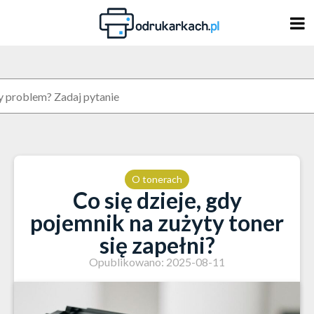
Skip
to
content
O tonerach
Co się dzieje, gdy
pojemnik na zużyty toner
się zapełni?
Opublikowano: 2025-08-11